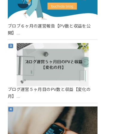
ブロブ６ヶ月の運営報告【PV数と収益を公
開】...
ブログ運営５ヶ月目のPV数と収益【変化の
月】...